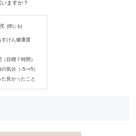
思いますか？
次
あすけん健康度
間（目標７時間）
の気分（-5~+5）
った良かったこと