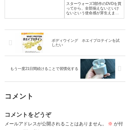
スターウォーズ3部作のDVDを買
りません。指摘されたくないの
ってから、全部揃えないといけ
で、こちらからも聞くことはあ
ないという使命感が芽生えまし
りませんでし...
た。最新作ハン・ソロのDVD・
Blu-rayが発売されて10日ほど経
ちましたが、それまでメルカリ
やヤフオクなどで安いものを探
していましたが見つかりませ
ボディウイング ホエイプロテインを試
ん...
したい
もう一度21日間続けることで習慣化する
コメント
コメントをどうぞ
メールアドレスが公開されることはありません。
※
が付