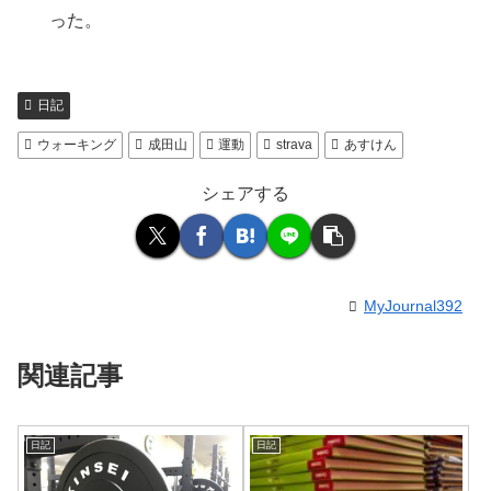
った。
日記
ウォーキング
成田山
運動
strava
あすけん
シェアする
MyJournal392
関連記事
日記
日記