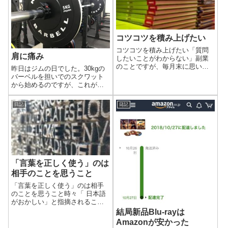
コツコツを積み上げたい
コツコツを積み上げたい「質問
肩に痛み
したいことがわからない」副業
のことですが、毎月末に思いま
昨日はジムの日でした。30kgの
す。うーん、うーんと考えてて
バーベルを担いでのスクワット
も思い浮かばないので、朝起き
から始めるのですが、これがち
て書くモーニングページに、思
ょっとキツイです。初めて25kg
い浮かぶことを書いていきまし
を使った時もこんな感覚だった
日記
日記
た。いつも30分ほどで書き終わ
かもしれないと思うと、やって
るところ、今回...
れば慣れると信じて続けます。
「言葉を正しく使う」のは
相手のことを思うこと
「言葉を正しく使う」のは相手
のことを思うこと時々「 日本語
がおかしい」と指摘されること
がありました。相手がストレス
結局新品Blu-rayは
を感じているのはわかってまし
Amazonが安かった
たが、 どうおかしいのかは分か