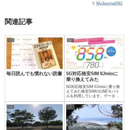
MyJournal392
関連記事
日記
日記
毎日読んでも慣れない読書
5G対応格安SIM IIJmioに
乗り換えてみた
5G対応格安SIM IIJmioに乗り換
えてみた格安SIMのLINEモバイ
ルを利用しています。データ量
3GBのプランで十分満足してい
たのですが、毎月データ量を使
日記
日記
い切ることは一度もありません
でした。Facebook、Twitter、
Insta...