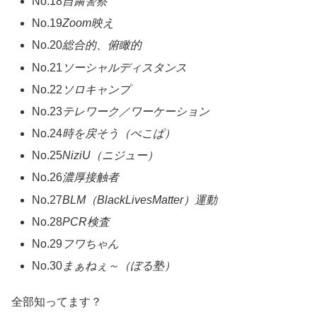
No.18
自粛警察
No.19
Zoom映え
No.20
総合的、俯瞰的
No.21
ソーシャルディスタンス
No.22
ソロキャンプ
No.23
テレワーク／ワーケーション
No.24
時を戻そう（ぺこぱ）
No.25
NiziU（ニジュー）
No.26
濃厚接触者
No.27
BLM（BlackLivesMatter）運動
No.28
PCR検査
No.29
フワちゃん
No.30
まぁねぇ～（ぼる塾）
全部知ってます？