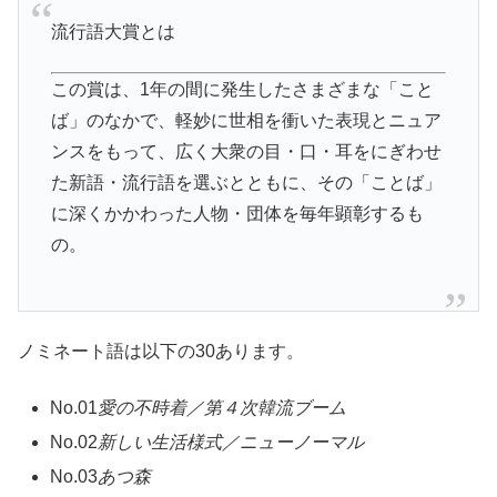
流行語大賞とは
この賞は、1年の間に発生したさまざまな「こと
ば」のなかで、軽妙に世相を衝いた表現とニュア
ンスをもって、広く大衆の目・口・耳をにぎわせ
た新語・流行語を選ぶとともに、その「ことば」
に深くかかわった人物・団体を毎年顕彰するも
の。
ノミネート語は以下の30あります。
No.01
愛の不時着／第４次韓流ブーム
No.02
新しい生活様式／ニューノーマル
No.03
あつ森