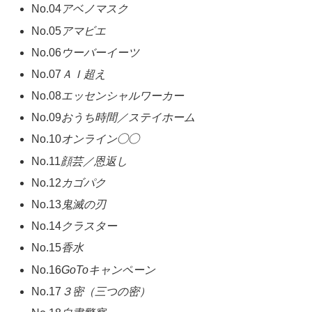
No.04
アベノマスク
No.05
アマビエ
No.06
ウーバーイーツ
No.07
ＡＩ超え
No.08
エッセンシャルワーカー
No.09
おうち時間／ステイホーム
No.10
オンライン◯◯
No.11
顔芸／恩返し
No.12
カゴパク
No.13
鬼滅の刃
No.14
クラスター
No.15
香水
No.16
GoToキャンペーン
No.17
３密（三つの密）