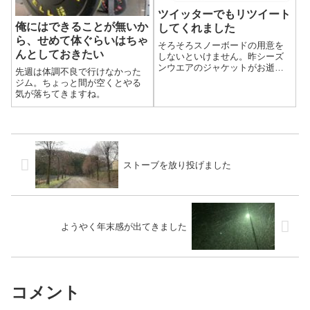
ツイッターでもリツイート
俺にはできることが無いか
してくれました
ら、せめて体ぐらいはちゃ
そろそろスノーボードの用意を
んとしておきたい
しないといけません。昨シーズ
ンウエアのジャケットがお逝き
先週は体調不良で行けなかった
になったので買わないといけな
ジム。ちょっと間が空くとやる
いのですが、昔買った時より値
気が落ちてきますね。
段が全体的にグッと上がってま
すね！グローブだけは去年買っ
たのですが、予算ややオーバー
で困惑しています...
ストーブを放り投げました
ようやく年末感が出てきました
コメント