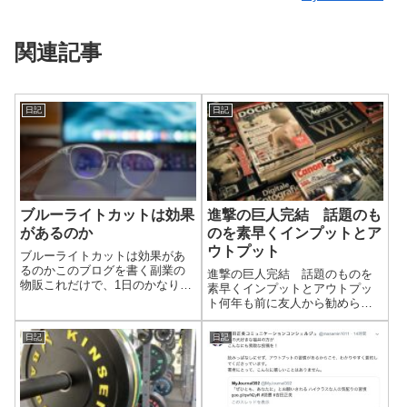
関連記事
日記
日記
ブルーライトカットは効果
進撃の巨人完結 話題のも
があるのか
のを素早くインプットとア
ウトプット
ブルーライトカットは効果があ
るのかこのブログを書く副業の
進撃の巨人完結 話題のものを
物販これだけで、1日のかなりの
素早くインプットとアウトプッ
時間パソコンの画面を見てい
ト何年も前に友人から勧められ
て、気づいたら目が辛くなって
て、マンガ「進撃の巨人」を読
ました。最近になってようやく
んでいましたが、十数巻で読む
日記
日記
目薬を使うようになり、ブルー
のをやめてしまいました。完結
ライトカットメガネを使ってみ
したのをきっかけに、適当にま
たくなりました。...
た途中から読み始めました。何
巻まで読んだのか...