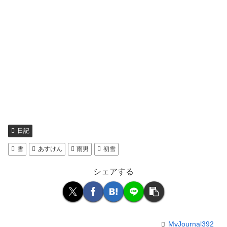
日記
雪
あすけん
雨男
初雪
シェアする
MyJournal392