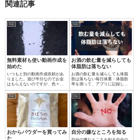
関連記事
日記
日記
無料素材も使い動画作成を
お酒の飲む量を減らしても
始めた
体脂肪は落ちない
いつもと別の動画作成依頼があ
お酒の飲む量を減らしても体脂
りました。遊び半分なのでお金
肪は落ちない毎日体重・体脂肪
はもらえないのですが、色々試
率を測って、アプリに記録して
したいことがあるのでやり方を
います。前日としか比べないの
調べるにもちょうどよかったで
であまり気づきませんでした
日記
日記
す。
が、今月入ってからとか1ヶ月前
はどうだったかと見てみたらど
う考えても順調に増えていま
す。冬で天気が悪く...
おからパウダーを買ってみ
自分の嫌なところを知る
た
自分の嫌なところを知る自分の