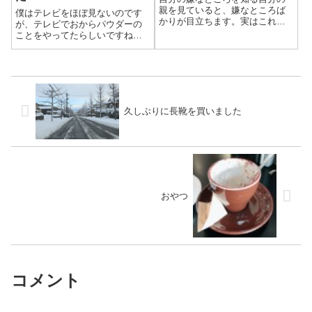
親を見ていると、嫌なところば
僕はテレビをほぼ見ないのです
かりが目立ちます。実はこれら
が、テレビでおからパウダーの
は自分の直したいと思っている
ことをやってたらしいですね。
ところでした。パッと思いつく
売り切れているお店もあり、よ
親の嫌なところはこんなところ
く見かけるので買ってみまし
です。パチンコ・タバコがやめ
た。
られないだらしない毎日お酒を
飲むすぐ言い訳す...
久しぶりに長靴を買いました
おやつ
コメント