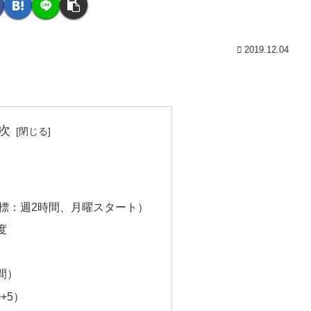
2019.12.04
次
標：週2時間、月曜スタート）
度
間）
+5）