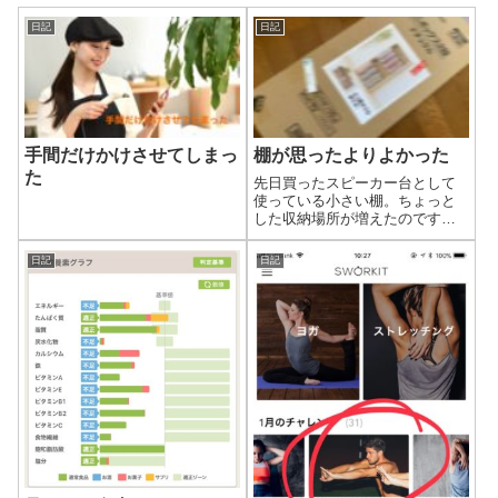
日記
日記
手間だけかけさせてしまっ
棚が思ったよりよかった
た
先日買ったスピーカー台として
使っている小さい棚。ちょっと
した収納場所が増えたのです
が、テーブルに置きっぱなしに
していた本をしまいました。ま
日記
日記
だテーブルに物はありますが、
それだけでテーブルがスッキリ
したので気分が良いです。思っ
たより良い買い物で...