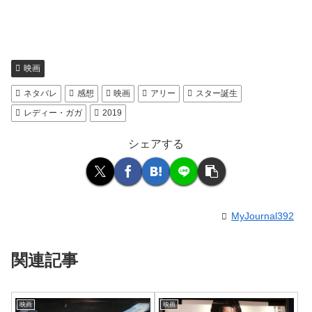
映画
ネタバレ
感想
映画
アリー
スター誕生
レディー・ガガ
2019
シェアする
MyJournal392
関連記事
映画
映画