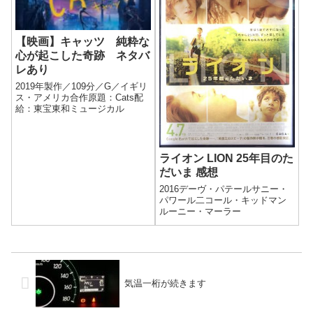
ですね。観てお...
【映画】キャッツ 純粋な
心が起こした奇跡 ネタバ
レあり
2019年製作／109分／G／イギリ
ス・アメリカ合作原題：Cats配
給：東宝東和ミュージカル
ライオン LION 25年目のた
だいま 感想
2016デーヴ・パテールサニー・
パワール二コール・キッドマン
ルーニー・マーラー
気温一桁が続きます