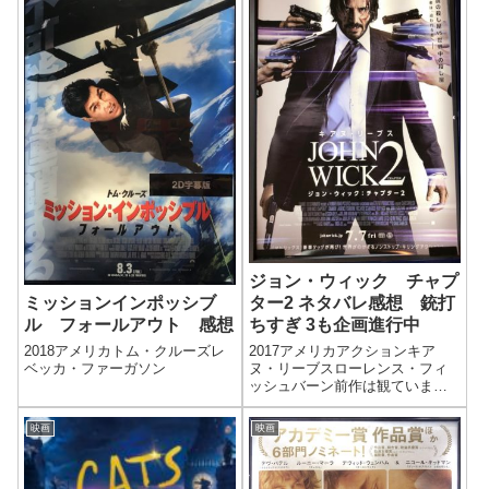
ジョン・ウィック チャプ
ター2 ネタバレ感想 銃打
ミッションインポッシブ
ちすぎ 3も企画進行中
ル フォールアウト 感想
2017アメリカアクションキア
2018アメリカトム・クルーズレ
ヌ・リーブスローレンス・フィ
ベッカ・ファーガソン
ッシュバーン前作は観ていませ
ん。レビューを観ると、どうや
らカンフーとガンアクションを
映画
映画
組み合わせたスタイリッシュな
「ガンフー」と、テンポのいい
ストーリ展開が好評だったよう