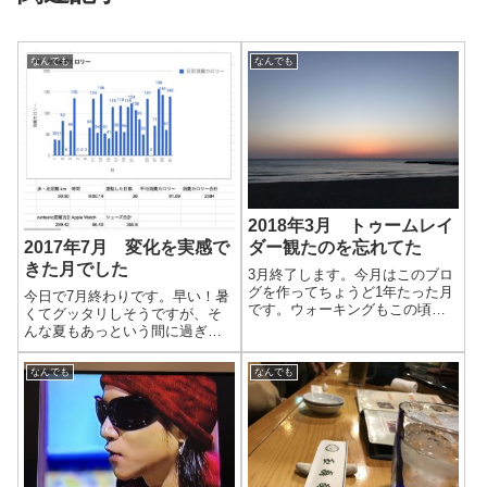
なんでも
なんでも
2018年3月 トゥームレイ
2017年7月 変化を実感で
ダー観たのを忘れてた
きた月でした
3月終了します。今月はこのブロ
グを作ってちょうど1年たった月
今日で7月終わりです。早い！暑
です。ウォーキングもこの頃始
くてグッタリしそうですが、そ
めました。一気に暖かくなって
んな夏もあっという間に過ぎる
きたので、走りに行けるように
のでしょう。読んだ本夢をかな
なりました。
えるゾウ 感想夢をかなえるゾ
なんでも
なんでも
ウは自己啓発入門編とも言える
本でした。漫画を読んでる感覚
でどんどん読めたので、今まで
の読書で一番楽...