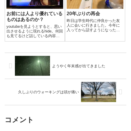
お前には人より優れている
20年ぶりの再会
ものはあるのか？
昨日は学生時代に仲良かった友
人に会いに行きました。今年に
youtubeを見ようとすると、思い
入ってから話すようになった、
出させるように現れるhide。何回
同じ年の友人との共通の友人で
も見てるけど話している内容は
す。彼が連絡を取って段取りし
頭に入ってきません。
てくれたので、今年友人の経営
するお寿司屋さんに行ってきま
した。
ようやく年末感が出てきました
久しぶりのウォーキングは頭が痛い
コメント