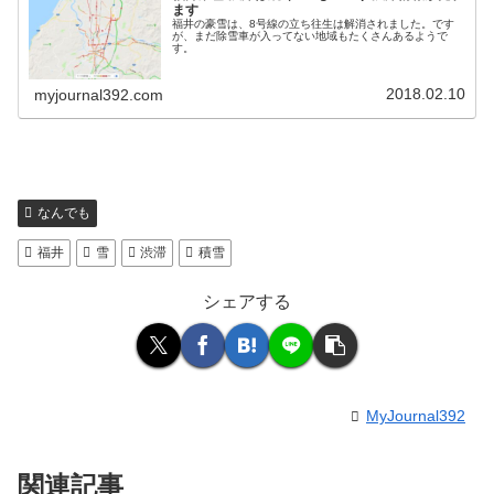
ます
福井の豪雪は、8号線の立ち往生は解消されました。です
が、まだ除雪車が入ってない地域もたくさんあるようで
す。
2018.02.10
myjournal392.com
なんでも
福井
雪
渋滞
積雪
シェアする
MyJournal392
関連記事