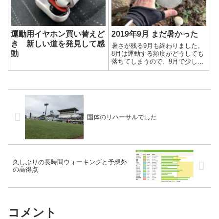
のは気のせいでは...
す。
運動用イヤホン買い替えど
2019年9月 まだ暑かった
き 新しい道を発見して感
暑さが残る9月も終わりました。
動
8月は運動する頻度がどうしても
落ちてしまうので、9月で少しは
取り返そうとしたのですが…運
動8月末ごろに左手親指を捻挫し
てしまい、ジムを休まざるを得
ませんでした。23日に復帰し、
30日の2回しか行けませんでし
た。...
国体のリハーサルでした
久しぶりの長時間ウォーキングと予想外
の高得点
コメント