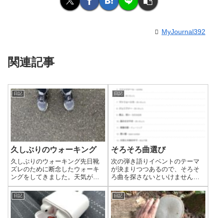
MyJournal392
関連記事
日記
日記
久しぶりのウォーキング
そろそろ曲選び
久しぶりのウォーキング先日靴
次の弾き語りイベントのテーマ
ズレのために断念したウォーキ
が決まりつつあるので、そろそ
ングをしてきました。天気が悪
ろ曲を探さないといけません。
かったり、晴れたタイミングに
対象となる曲はいつもよりかな
合わなかったりして、記録を見
り多いと思うので、自分なりに
日記
日記
たら半月ほど全くしてませんで
絞り込まないといけません。い
した。こんなにしてない期間が
つものことですが、曲選びが一
長いので、衰えてる感じがした
番時間がかかってると思いま