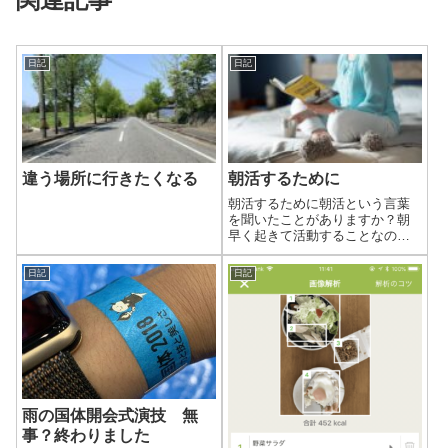
日記
日記
違う場所に行きたくなる
朝活するために
朝活するために朝活という言葉
を聞いたことがありますか？朝
早く起きて活動することなので
すが、普段の家事などを早く終
わらせることではなく、学びや
日記
日記
趣味など、自分のために時間を
使うこと。アウトプット大全の
著者樺沢先生によると、朝の時
間はクリエイティ...
雨の国体開会式演技 無
事？終わりました