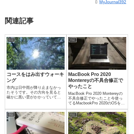
MyJournal392
関連記事
日記
日記
コースをはみ出すウォーキ
MacBook Pro 2020
ング
Montereyの不具合修正で
やったこと
市内は日中雨が降り止まなかっ
たそうです。その方向を見ると
MacBook Pro 2020 Montereyの
確かに黒い雲がかかっていて、
不具合修正でやったこと今使っ
確かに降ってそうな感じでし
てるMacbookPro 2020のOSを
た。こちらは気持ちよく晴れた
Montereyにアップデートしてか
ので、もちろん昨日もウォーキ
ら不具合がありました。アップ
日記
日記
ングにいつもの場所に行ってき
デート時にエラーが出たので、
ました。
多分その影響だと思っていま...