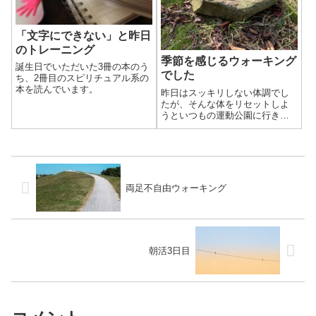
「文字にできない」と昨日
のトレーニング
季節を感じるウォーキング
誕生日でいただいた3冊の本のう
でした
ち、2冊目のスピリチュアル系の
本を読んでいます。
昨日はスッキリしない体調でし
たが、そんな体をリセットしよ
うといつもの運動公園に行きま
した。できれば走りたかったの
ですが、無理せずウォーキング
してきました。コースの途中の
石の上に、たくさんのドングリ
が集められていました。どこか
の子供が集めたの...
両足不自由ウォーキング
朝活3日目