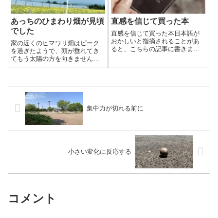
あっちのひまわり畑が見頃
直感を信じて買った本
でした
直感を信じて買った本日本語が
おかしいと指摘されることがあ
家の近くのヒマワリ畑はピーク
ると、こちらの記事に書きまし
を過ぎたようで、頭が垂れてき
た。この時にタイミングよく見
てもう太陽の方を向きません。
つけた本がずっと気になってい
暑さにやられたようにも見えま
たので、昨日のシンクロニシテ
す。
ィーの記事を書いた直後に、直
感を信じてこの本を買いまし
た。チャット＆メー...
集中力が切れる前に
小さい変化に反応する
コメント