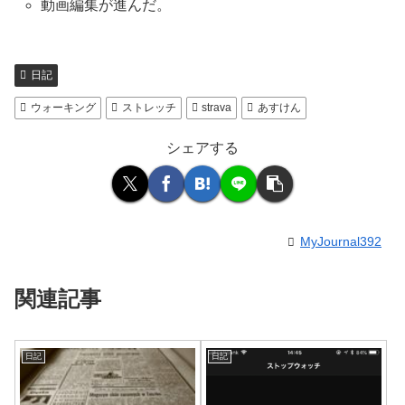
動画編集が進んだ。
日記
ウォーキング
ストレッチ
strava
あすけん
シェアする
MyJournal392
関連記事
日記
日記