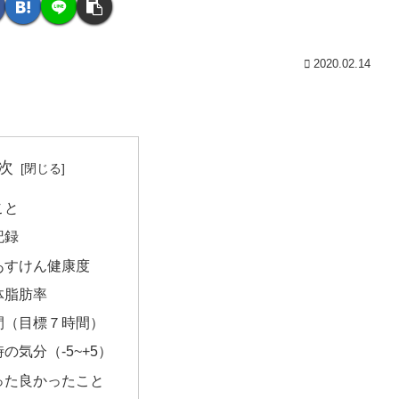
2020.02.14
次
こと
記録
あすけん健康度
体脂肪率
間（目標７時間）
の気分（-5~+5）
った良かったこと