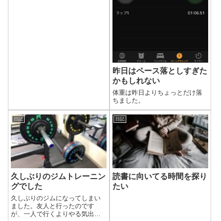
昨日はペース落としすぎた
かもしれない
体重は昨日よりちょっとだけ落
ちました。
日記
日記
久しぶりのジムトレーニン
読書に向いてる時間を探り
グでした
たい
久しぶりのジムになってしまい
ました。友人と行ったのです
が、一人で行くよりやる気出ま