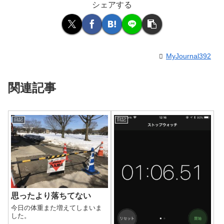
シェアする
MyJournal392
関連記事
日記
日記
思ったより落ちてない
今日の体重また増えてしまいま
した。