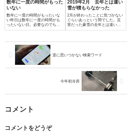
数年に一度の時間がもった
2019年2月 去年とは違い
いない
雪が積もらなかった
数年に一度の時間がもったいな
2月が終わったことに気づかない
い昨日は数年に一度の時間がも
ぐらいあっという間でした。災
ったいない日。必要なのでちゃ
害だった豪雪の去年とは違い雪
んと運転免許更新に行ってきま
はほとんど降らず、この時期に
した。ゴールドだったので5年ぶ
してはとても暖かい2月でした。
りです。「だった」ということ
快適でいいのですが、いつもと
で、ゴールドは終了しました…3
違いすぎるのは違和感がありま
年前に「携帯電話使用等（保
すね。
持）」で捕まっ...
逆に思いつかない検索ワード
今年初冷房
コメント
コメントをどうぞ