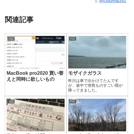
MyJournal392
関連記事
日記
日記
MacBook pro2020 買い替
モザイクガラス
えと同時に欲しいもの
昨日は車で出かけてたんです
が、途中で突然ものすごい雨が
降ってきました。
日記
日記