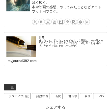
浅く広く。
本や映画の感想、やってみたことなどアウト
プット用ブログ。
日常
感じたこと、学んだことなどなんでも日記と、その日あっ
た良かったこと（ポジティブ日記）。続けることを目的
に、とにかく毎日更新しています。
myjournal392.com
日記
ポジティブ日記
誹謗中傷
新聞
群馬県
条例
SNS
シェアする