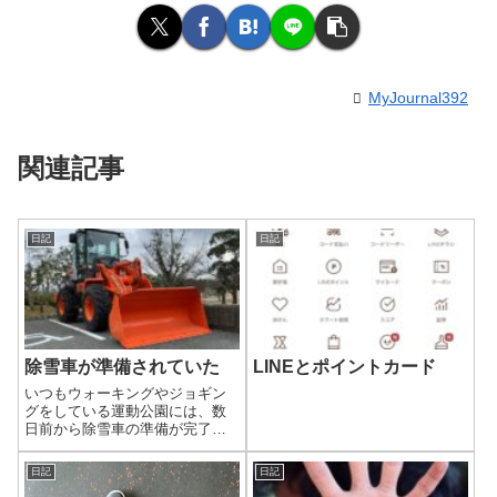
MyJournal392
関連記事
日記
日記
除雪車が準備されていた
LINEとポイントカード
いつもウォーキングやジョギン
グをしている運動公園には、数
日前から除雪車の準備が完了し
ているようです。いつ降っても
おかしくない時期ですが、今シ
日記
日記
ーズンはまだ積もるほど雪が降