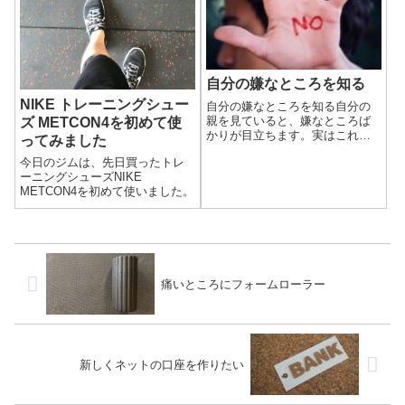
りません。異常気象とか温暖化
かわかりませんが、去年のよう
に一度にたくさん...
自分の嫌なところを知る
NIKE トレーニングシュー
自分の嫌なところを知る自分の
親を見ていると、嫌なところば
ズ METCON4を初めて使
かりが目立ちます。実はこれら
ってみました
は自分の直したいと思っている
今日のジムは、先日買ったトレ
ところでした。パッと思いつく
ーニングシューズNIKE
親の嫌なところはこんなところ
METCON4を初めて使いました。
です。パチンコ・タバコがやめ
られないだらしない毎日お酒を
飲むすぐ言い訳す...
痛いところにフォームローラー
新しくネットの口座を作りたい