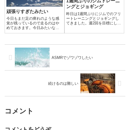
1週間ぶりのジムトレーニ
ングとジョギング
頑張りすぎたみたい
昨日は1週間ぶりにジムでのフリ
ートレーニングとジョギングし
今日もまだ足の痺れのような感
てきました。週2回を目標にして
覚が残っているので走るのはや
いるジムですが、最近はなかな
めておきます。今日みたいな天
か達成できません。トレーニン
気は快適に走れそうなのに残念
グ中は辛いけど楽しいので、や
です。
る気がないわけではありませ
ん。ちゃんと行く曜日を決めた
方がいいんでし...
ASMRでゾワゾワしたい
続けるのは難しい
コメント
コメントをどうぞ