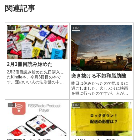
関連記事
日記
日記
2月3冊目読み始めた
2月3冊目読み始めた先日購入し
突き抜ける不飽和脂肪酸
たKindle本、今月3冊目の本で
す。運のいい人の法則世の中に
昨日は休みだったので気ままに
は運のいい人と運の悪い人がい
過ごしました。久しぶりに映画
る。ツキのある人生とツキのな
を観に行ったのですが、人が多
い人生はいったい何が違うの
いと思ったら祝日だということ
か。誰もが、運の不公平さには
を忘れてました。
日記
日記
気づいていても、どうしてその
違いが生ま...