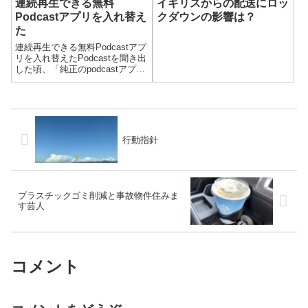
連続再生できる無料
イギリスからの配送にロッ
Podcastアプリを入れ替え
クダウンの影響は？
た
連続再生できる無料Podcastアプ
リを入れ替えたPodcastを聞き出
した頃、「純正のpodcastアプリ
では、最新の100エピソードしか
聞けない。」と聞いたので、
Castboxというアプリを使ってい
ました。今は全てのエピソード
が聞けるよ...
行動指針
プラスチックゴミ削減と事故物件住みま
す芸人
コメント