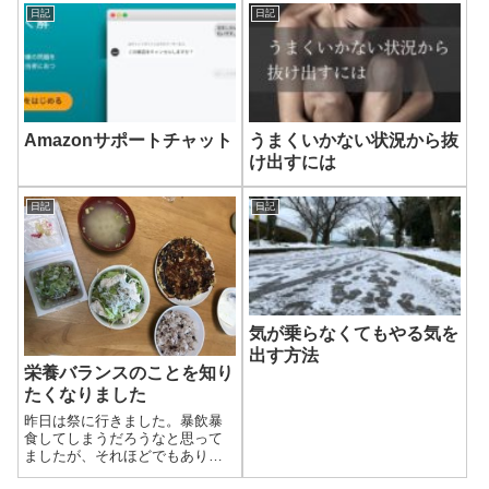
日記
日記
Amazonサポートチャット
うまくいかない状況から抜
け出すには
日記
日記
気が乗らなくてもやる気を
出す方法
栄養バランスのことを知り
たくなりました
昨日は祭に行きました。暴飲暴
食してしまうだろうなと思って
ましたが、それほどでもありま
せんでした。