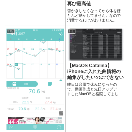
再び最高値
雪かきしなくなってから体をほ
とんど動かしてません。なので
消費するわけがありません。
日記
日記
【MacOS Catalina】
iPhoneに入れた曲情報の
編集がしたいのにできない
昨日は台風で休みになったの
で、動画作成と先日アップデー
トしたMacOSと格闘してまし
た。音楽をiPhoneに入れて車で
流しているのですが、iTunesが
無くなったので入れ方が変わり
分からなくなりました。