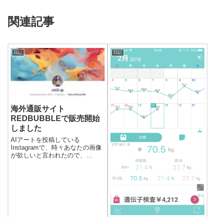
関連記事
日記
日記
海外通販サイト
REDBUBBLEで販売開始
しました
AIアートを投稿している
Instagramで、時々あなたの画像
が欲しいと言われたので、
REDDBUBBLEというECプラッ
トフォームにて販売開始しまし
た。以前はよくNFTを高額で買
うとメッセージが届いてたの
で、メッセージとそれっぽいコ
メント...