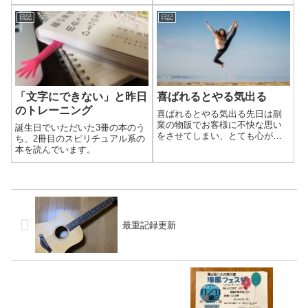
かったり、晴れたタイミングに
合わなかったりして、記録を見
日記
日記
たら半月ほど全くしてませんで
した。こんなにしてない期間が
長いので、衰えてる感じがした
のは気のせいでは...
「文字にできない」と昨日
喜ばれるとやる気出る
のトレーニング
喜ばれるとやる気出る先日は副
業の物販でお客様に不快な思い
誕生日でいただいた3冊の本のう
をさせてしまい、とても心が痛
ち、2冊目のスピリチュアル系の
みました。この件に関しては、
本を読んでいます。
できる事は全てやってひと段落
しました。二度と同じことをし
て不快な思いをさせないよう
に、気をつけたいと思います。
そして別のお客様に...
最重記録更新