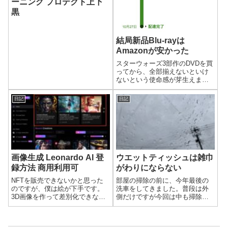
ーニング プロテクト上下
黒
結局新品Blu-rayは
Amazonが安かった
スターウォーズ3部作のDVDを買
ってから、全部揃えないといけ
ないという使命感が芽生えまし
た。最新作ハン・ソロのDVD・
Blu-rayが発売されて10日ほど経
日記
日記
ちましたが、それまでメルカリ
やヤフオクなどで安いものを探
していましたが見つかりませ
ん...
画像生成 Leonardo AI 登
ウエットティッシュは雑巾
録方法 商用利用可
がわりにならない
NFTを販売できないかと思った
部屋の掃除の前に、今年最後の
のですが、僕は絵が下手です。
洗車をしてきました。普段は外
3D画像を作って差別化できない
側だけですが今回は中も掃除機
かと、Blenderを少し使ってみま
をかけ、ダッシュボードに溜ま
した。Blenderもいいのですが、
ったホコリも拭いてきました。
AIがあることを忘れてました。
車の外も中もキレイになったと