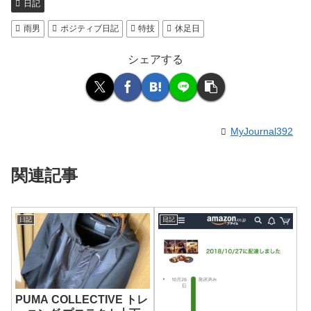
日記
雨男
ポジティブ日記
特技
休足日
シェアする
MyJournal392
関連記事
日記
日記
PUMA COLLECTIVE トレ