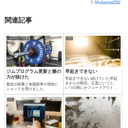
MyJournal392
関連記事
トレーニング記録
日記
ジムプログラム更新と膝の
早起きできない
力が抜けた
早起きできない続けていた早起
きからの朝活。正直にいうと、
最近の体重と体脂肪率の増加に
いつの間にかフェードアウトし
ショックを受けました。
てました。タイトルどおり早起
きできなくなりました。僕の場
日記
日記
合は寝る前に問題があると思っ
ています。仕事が終わるのは日
付が変わる頃。家に帰ってすぐ
寝るのはもったい...