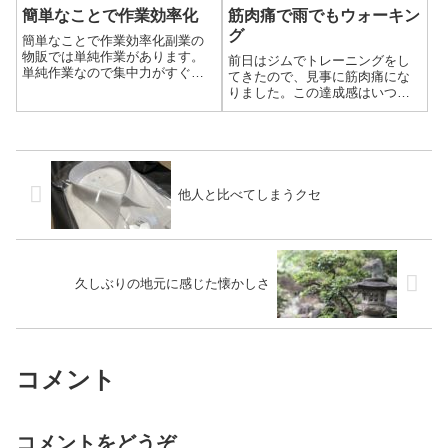
簡単なことで作業効率化
筋肉痛で雨でもウォーキン
グ
簡単なことで作業効率化副業の
物販では単純作業があります。
前日はジムでトレーニングをし
単純作業なので集中力がすぐ切
てきたので、見事に筋肉痛にな
れそうです。商品の寸法商品の
りました。この達成感はいつま
画像価格設定出品するためにこ
でたっても新鮮ですね。
れらが必要です。集中力を切ら
さないつもりで、一品ずつこれ
らの情報を調べながら出品して
いました。ちょっ...
他人と比べてしまうクセ
久しぶりの地元に感じた懐かしさ
コメント
コメントをどうぞ