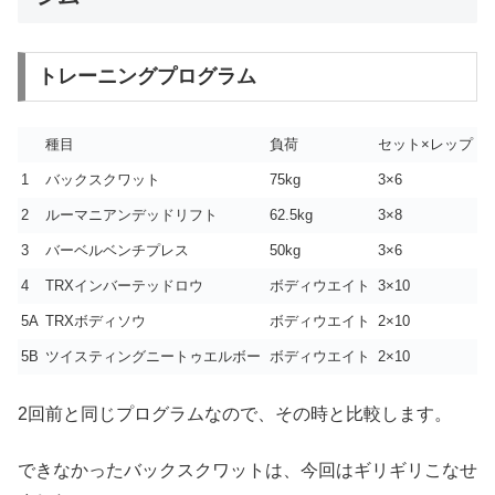
トレーニングプログラム
種目
負荷
セット×レップ
1
バックスクワット
75kg
3×6
2
ルーマニアンデッドリフト
62.5kg
3×8
3
バーベルベンチプレス
50kg
3×6
4
TRXインバーテッドロウ
ボディウエイト
3×10
5A
TRXボディソウ
ボディウエイト
2×10
5B
ツイスティングニートゥエルボー
ボディウエイト
2×10
2回前と同じプログラムなので、その時と比較します。
できなかったバックスクワットは、今回はギリギリこなせ