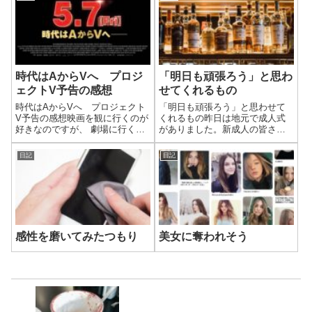
時代はAからVへ プロジ
「明日も頑張ろう」と思わ
ェクトV予告の感想
せてくれるもの
時代はAからVへ プロジェクト
「明日も頑張ろう」と思わせて
V予告の感想映画を観に行くのが
くれるもの昨日は地元で成人式
好きなのですが、 劇場に行く回
がありました。新成人の皆さん
数が減りました。コロナの影響
おめでとうございます！なぜ3
で、観たい作品の公開が延期さ
月？と思われる方もいると思う
日記
日記
れています。なんとなく映
のですが、1月の予定だったのが
画.comを見ていたら、気になる
大雪の影響で延期になったんで
作品がありました。プロジェク
す。毎年成人式の時期に思うの
トAとの関...
が、お酒を飲ま...
感性を磨いてみたつもり
美女に奪われそう