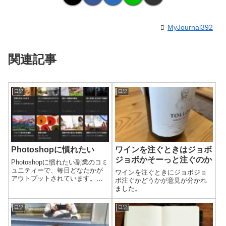
MyJournal392
関連記事
日記
日記
Photoshopに慣れたい
ワインを注ぐときはジョボ
ジョボかそーっと注ぐのか
Photoshopに慣れたい副業のコミ
ュニティーで、毎日どなたかが
ワインを注ぐときにジョボジョ
アウトプットされています。皆
ボ注ぐかどうかが意見が分かれ
さん僕以上にしっかりとアウト
ました。
プットされていて、情報を自分
のものにしているのを感じま
日記
日記
す。僕はというと、最初の頃よ
りマシにはなってると思うので