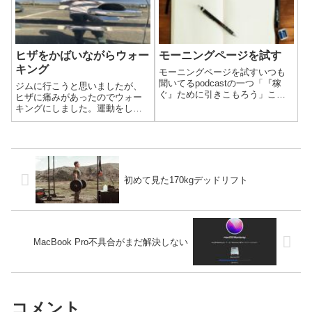
すが、み...
ヒザをかばいながらウォー
モーニングページを試す
キング
モーニングページを試すいつも
聞いてるpodcastの一つ「『稼
ジムに行こうと思いましたが、
ぐ』ために引きこもろう」こち
ヒザに痛みがあったのでウォー
らの今回のエピソードで話して
キングにしました。運動をしよ
いた「モーニングページ」が気
うとウォーキングやジョギング
になりました。最近早起きして
を始めた頃にヒザを痛めたの
るので、朝活でやってみようと
が、今でも悪い方に影響してい
思います。どんなことをするの
ます。
かはこちら...
初めて見た170kgデッドリフト
MacBook Pro不具合がまだ解決しない
コメント