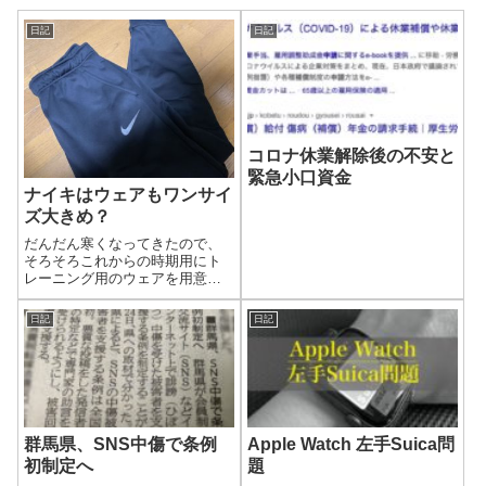
日記
日記
コロナ休業解除後の不安と
緊急小口資金
ナイキはウェアもワンサイ
ズ大きめ？
だんだん寒くなってきたので、
そろそろこれからの時期用にト
レーニング用のウェアを用意し
ないといけません。どのブラン
ドも黒ばかりで、形もほぼ同じ
日記
日記
です。ウインドブレーカーが1万
円超えとか結構なお値段するん
ですね。昨日買ったのはロング
パンツです。M...
群馬県、SNS中傷で条例
Apple Watch 左手Suica問
初制定へ
題