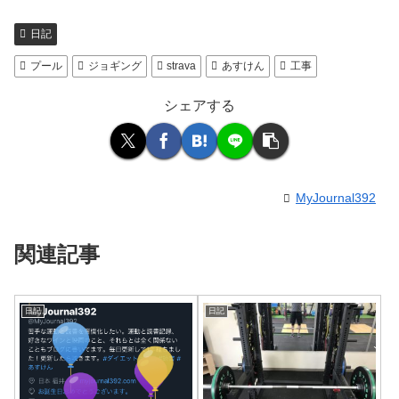
日記
プール
ジョギング
strava
あすけん
工事
シェアする
MyJournal392
関連記事
日記
日記