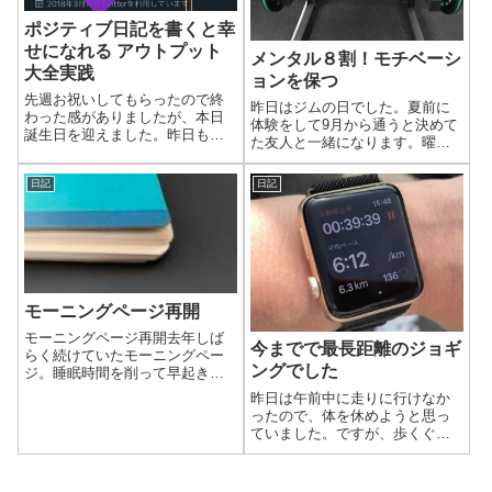
ポジティブ日記を書くと幸
せになれる アウトプット
メンタル８割！モチベーシ
大全実践
ョンを保つ
先週お祝いしてもらったので終
昨日はジムの日でした。夏前に
わった感がありましたが、本日
体験をして9月から通うと決めて
誕生日を迎えました。昨日もお
た友人と一緒になります。曜日
祝いをしていただきました。あ
や時間帯はほぼ同じタイミング
りがとうございます！仲良くし
で行けそうですね。
日記
日記
ていただいているみんなのおか
げで、なんとか生きてこれてま
す。いつもお世話になりっぱな
しですが、懲りず...
モーニングページ再開
モーニングページ再開去年しば
今までで最長距離のジョギ
らく続けていたモーニングペー
ングでした
ジ。睡眠時間を削って早起きし
て書いてましたが、睡眠時間を
昨日は午前中に走りに行けなか
増やしたかったのでやめてしま
ったので、体を休めようと思っ
いました。早起きした時だけ書
ていました。ですが、歩くぐら
こうと思ってから、結局昨日ま
いならいいかなと思い、ストレ
で一度も書いてませんでした。
ッチをして出かける準備をしま
書かなくても気に...
した。