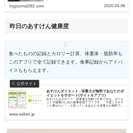
いう意味です。入退室時のアルコール消毒液などでの手洗
い、利用者による器具などの除菌な...
2020.04.06
myjournal392.com
昨日のあすけん健康度
食べたものの記録とカロリー計算、体重体・脂肪率も
このアプリで全て記録できます。食事記録からアドバ
イスももらえます。
あすけんダイエット - 栄養士が無料であなたのダ
イエットをサポート(サイト＆アプリ)
あすけんはカロリー・栄養素を自動で計算できる、ダイエ
ットや健康のための食事管理アプリです。「今度こそキチ
ンと痩せたい！」と思っているあなたを栄養士が無料でサ
ポート、食事を記録するだけでダイエットのアドバイスが
もらえます。しっかり食べても痩せ...
www.asken.jp