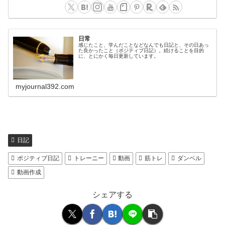
日常
感じたこと、学んだことなどなんでも日記と、その日あっ
た良かったこと（ポジティブ日記）。続けることを目的
に、とにかく毎日更新しています。
myjournal392.com
日記
ポジティブ日記
トレーニー
動画
筋トレ
ダンベル
動画作成
シェアする