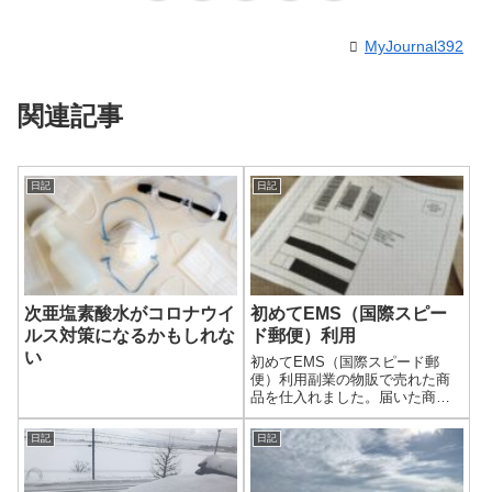
MyJournal392
関連記事
日記
日記
次亜塩素酸水がコロナウイ
初めてEMS（国際スピー
ルス対策になるかもしれな
ド郵便）利用
い
初めてEMS（国際スピード郵
便）利用副業の物販で売れた商
品を仕入れました。届いた商品
に不具合があったのと、思うこ
とがありキャンセルになりまし
日記
日記
た。購入サイトの担当者とやり
とりを繰り返し、返品すること
になりました。初めての返品で