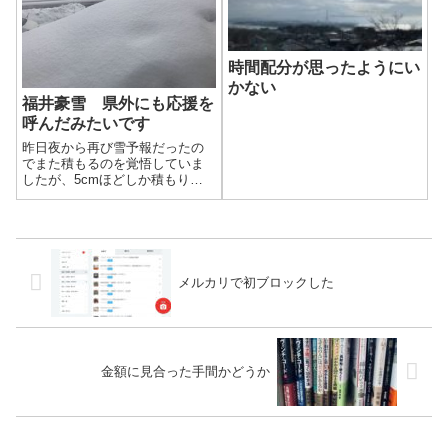
初めてEMS（国...
時間配分が思ったようにい
かない
福井豪雪 県外にも応援を
呼んだみたいです
昨日夜から再び雪予報だったの
でまた積もるのを覚悟していま
したが、5cmほどしか積もりま
せんでした。他の地区ではもっ
と積もったのかもしれません。
メルカリで初ブロックした
金額に見合った手間かどうか