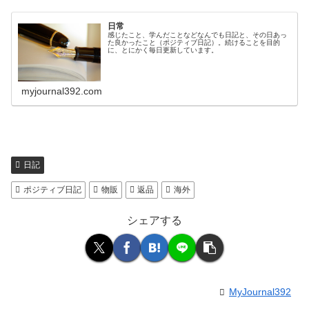
日常
感じたこと、学んだことなどなんでも日記と、その日あっ
た良かったこと（ポジティブ日記）。続けることを目的
に、とにかく毎日更新しています。
myjournal392.com
日記
ポジティブ日記
物販
返品
海外
シェアする
MyJournal392