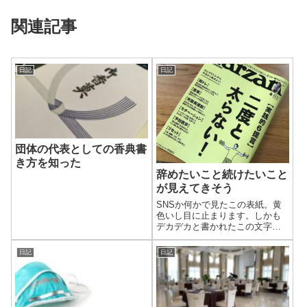
関連記事
日記
日記
団体の代表としての香典書
き方を知った
辞めたいこと続けたいこと
が見えてきそう
SNSか何かで見たこの表紙。黄
色いし目に止まります。しかも
デカデカと書かれたこの文字。
今の僕にこんな表紙は一度見た
ら忘れられません。
日記
日記