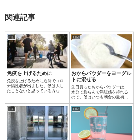
関連記事
日記
日記
免疫を上げるために
おからパウダーをヨーグル
トに混ぜる
免疫を上げるために近所でコロ
ナ陽性者が出ました。僕は大し
先日買ったおからパウダーは、
たことないと思っている方なの
水分で膨らんで満腹感を得れる
ですが、人にうつしてしまうの
ので、僕はいつも朝食の最初に
は避けたいです。陽性者の家族
食べるヨーグルトに混ぜて食べ
の濃厚接触者が、我が家にお知
ています。味のないプレーンの
日記
日記
らせに来てくださって知りまし
ヨーグルトにほんのりついた味
た。外で離れて話してたそうな
と、パウダーのツブツブという
ので大丈夫だと思...
かザラザラした食感を楽しんで
美味しく食べてい...