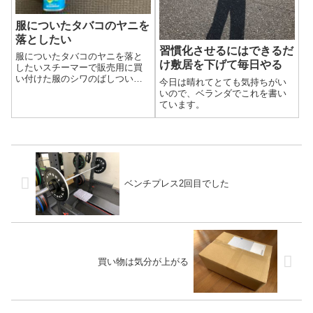
服についたタバコのヤニを
落としたい
習慣化させるにはできるだ
服についたタバコのヤニを落と
け敷居を下げて毎日やる
したいスチーマーで販売用に買
い付けた服のシワのばしついで
今日は晴れてとても気持ちがい
に、自分の服のシワものばしま
いので、ベランダでこれを書い
した。多めのスチームを裏表当
ています。
て終わり、出来上がりを確かめ
てみると茶色い汚れがありまし
た。裏返した時に壁に当たった
部分についたよう...
ベンチプレス2回目でした
買い物は気分が上がる