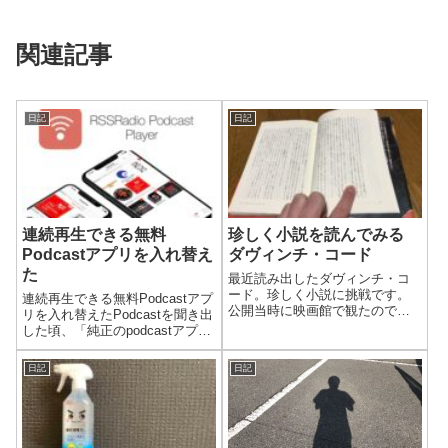
関連記事
日記
日記
連続再生できる無料
珍しく小説を読んでみる
Podcastアプリを入れ替え
ダヴィンチ・コード
た
最近読み出したダヴィンチ・コ
ード。珍しく小説に挑戦です。
連続再生できる無料Podcastアプ
公開当時に映画館で観たのです
リを入れ替えたPodcastを聞き出
が、いい場面がカットされてた
した頃、「純正のpodcastアプリ
りして小説ファンはちょっとガ
では、最新の100エピソードしか
ッカリな部分もあったそうで
聞けない。」と聞いたので、
日記
日記
す。
Castboxというアプリを使ってい
ました。今は全てのエピソード
が聞けるよ...