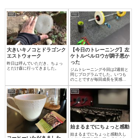
日記
日記
大きいキノコとドラゴンク
【今日のトレーニング】左
エストウォーク
ケトルベルロウが調子悪か
った
昨日は呼んでいただき、ちょっ
とだけ森に行ってきました。
ジムトレーニング今回は2週前と
同じプログラムでした。いつも
のことですが毎回成長を実感で
きているので、この環境はあり
がたいです。まだキッチリでき
日記
日記
てない種目もありますが、相変
わらずやり終えた達成感はクセ
になります。今回のプログラム
はこちらトレー...
始まるまでにちょっと感動
始まるまでにちょっと感動久し
コーヒーいただきました