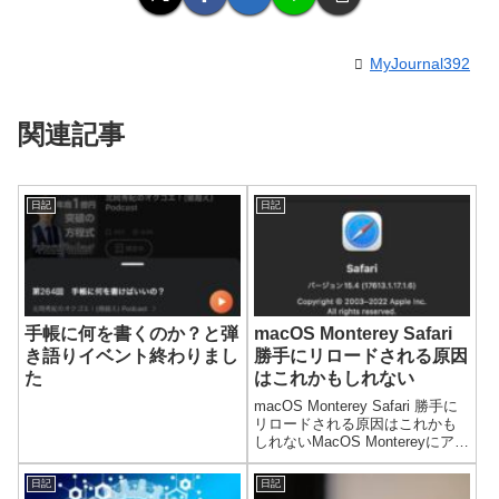
MyJournal392
関連記事
日記
日記
手帳に何を書くのか？と弾
macOS Monterey Safari
き語りイベント終わりまし
勝手にリロードされる原因
た
はこれかもしれない
macOS Monterey Safari 勝手に
リロードされる原因はこれかも
しれないMacOS Montereyにアッ
プグレードしてから、ブラウザ
Safariに不具合が起こっていて、
日記
日記
ようやく改善できたかもしれま