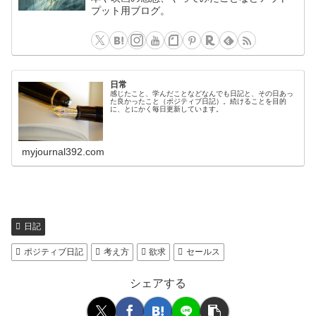
プット用ブログ。
日常
感じたこと、学んだことなどなんでも日記と、その日あっ
た良かったこと（ポジティブ日記）。続けることを目的
に、とにかく毎日更新しています。
myjournal392.com
日記
ポジティブ日記
考え方
欲求
セールス
シェアする