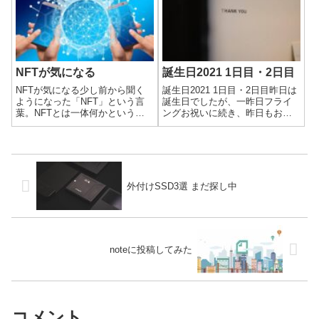
せん。不具合というのは、Sa...
NFTが気になる
誕生日2021 1日目・2日目
NFTが気になる少し前から聞く
誕生日2021 1日目・2日目昨日は
ようになった「NFT」という言
誕生日でしたが、一昨日フライ
葉。NFTとは一体何かという
ングお祝いに続き、昨日もお祝
と、wikiにはこう書かれていま
いしていただきました。ありが
す。ブロックチェーンと呼ばれ
とうございます！しばらく会っ
るデジタル台帳上のデータの単
てない方からは、LINEや
位である。その名の通り、各
Facebookでメッセージもいただ
NFTはユニークな（唯一の）デ
きました。Facebookでは...
ジタルア...
外付けSSD3選 まだ探し中
noteに投稿してみた
コメント