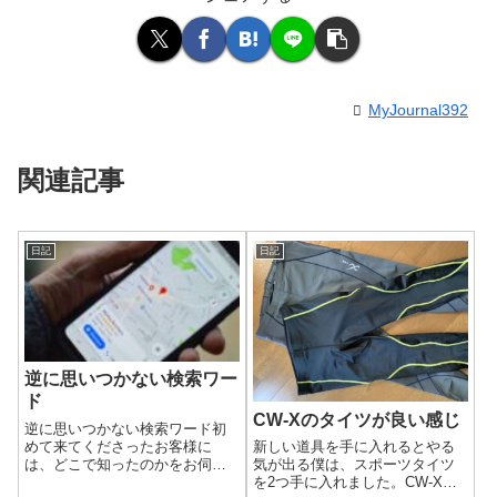
MyJournal392
関連記事
日記
日記
逆に思いつかない検索ワー
ド
CW-Xのタイツが良い感じ
逆に思いつかない検索ワード初
めて来てくださったお客様に
新しい道具を手に入れるとやる
は、どこで知ったのかをお伺い
気が出る僕は、スポーツタイツ
する時があります。お客様の答
を2つ手に入れました。CW-Xと