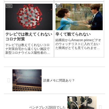
えは「 ネットで見ました」が多
いうブランドで、そこそこのお
いです。こんな答えを聞くと、
値段がしたはずです。今回は安
日記
日記
SNSも使ってはいますが全然投
く手に入る機会があったのでお
稿してないので、若い人たち向
願いしてありました。試しに履
けにはSNSで...
いてみたのですが、今まで使っ
ていたものと...
テレビでは教えてくれない
辛くて観てられない
コロナ対策
結構前からAmazon primeビデオ
のウォッチリストに入れておい
テレビでは教えてくれないコロ
た映画がとても見てられませ
ナ対策自宅から遠くない施設で
ん。
新型コロナウイルス陽性者のク
ラスターが発生しました。防護
服を着た人や救急車がいたり
と、指定の病院に移動させてい
るものと思われ騒ぎになってお
ります。ここで働く知り合いが
いるのですが、PC...
読書メモに問題あり？
ベンチプレス2回目でした