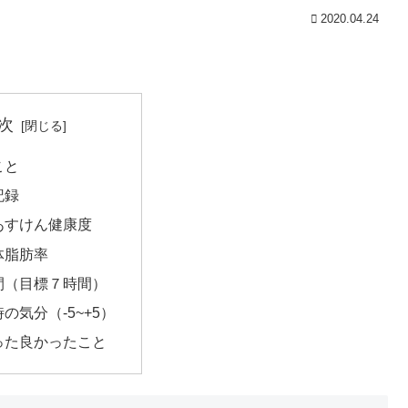
2020.04.24
次
こと
記録
あすけん健康度
体脂肪率
間（目標７時間）
の気分（-5~+5）
った良かったこと