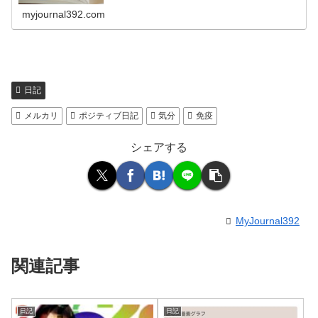
myjournal392.com
日記
メルカリ
ポジティブ日記
気分
免疫
シェアする
MyJournal392
関連記事
日記
日記