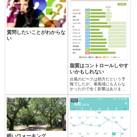
質問したいことがわからな
い
脂質はコントロールしやす
いかもしれない
台風のピークは朝方だという予
報でしたが、暴風域にも入らな
かったので全く影響はありませ
んでした。先日の大雨で家の裏
の山からはまだ水が流れてきて
日記
日記
いるので心配でしたが、とりあ
えずこの辺りは一安心ですね。
眠いウォーキング