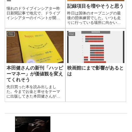
ー
記録項目を増やそうと思う
憧れのドライブインシアター昨
日新聞記事で地元で、ドライブ
昨日は国体のオープニングの最
インシアターのイベントが開催
後の団体練習でした。いつも走
されると知りました。外にある
りに行っている場所に向かいま
大きなスクリーンで上映される
した。
映画を、車の中にいながら観れ
日記
日記
る施設です。バック・トゥ・
ザ・フューチャー3で最初にタイ
ムスリップする時...
本田健さんの新刊「ハッピ
映画館にまで影響があると
ーマネー」が価値観を変え
は
てくれそう
先日買った本を読み出しまし
た。今までお金と幸せをテーマ
に出版してきた本田健さんが、
作家人生のエッセンスをこの一
冊に盛り込んだそうです。