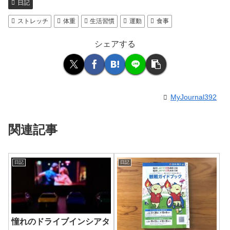
日記
ストレッチ
体重
生活習慣
運動
食事
シェアする
MyJournal392
関連記事
日記
日記
憧れのドライブインシアタ