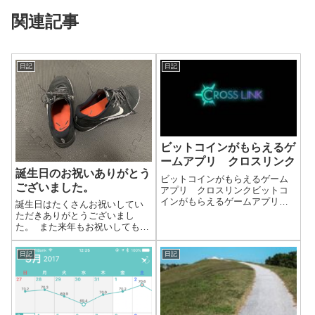
関連記事
日記
日記
ビットコインがもらえるゲ
ームアプリ クロスリンク
誕生日のお祝いありがとう
ビットコインがもらえるゲーム
ございました。
アプリ クロスリンクビットコ
インがもらえるゲームアプリが
誕生日はたくさんお祝いしてい
あることを知り、早速入れてみ
ただきありがとうございまし
ました。ゲームのタイトルは
た。 また来年もお祝いしてもら
「クロスリンク」地図の行きた
えるように、みんなとの関係を
いところをクリックして、自分
さらに良くすることを意識して
日記
日記
のキャラクターを向かわせま
いきたいと思います。
す。あとは放置するだ...