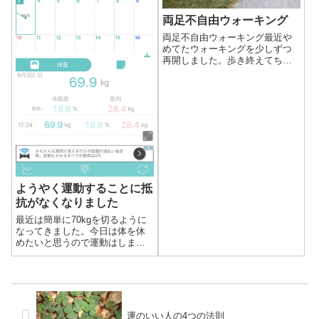
両足不自由ウォーキング
両足不自由ウォーキング最近や
めてたウォーキングを少しずつ
再開しました。歩き終えてちょ
っと遠回りして帰るときに、以
前よく歩いていた長い上り坂を
通ることがあります。良足が不
自由な人を見かけて、両手に松
葉杖でテンポよく上り坂を登っ
ていきます。僕よ...
ようやく運動することに抵
抗がなくなりました
最近は簡単に70kgを切るように
なってきました。今日は体を休
めたいと思うので運動はしませ
ん。
運のいい人の4つの法則