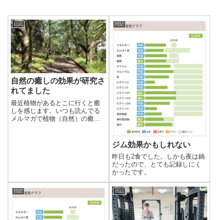
日記
日記
自然の癒しの効果が研究さ
れてました
最近植物があるとこに行くと癒
しを感じます。いつも読んでる
メルマガで植物（自然）の癒し
の効果の話題だったので、リア
ルタイムだなと思い読み進めま
した。
ジム効果かもしれない
昨日も2食でした。しかも夜は鍋
だったので、とても記録しにく
かったです。
日記
日記