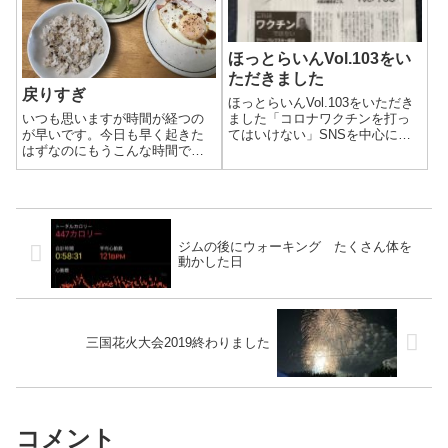
ほっとらいんVol.103をい
ただきました
戻りすぎ
ほっとらいんVol.103をいただき
ました「コロナワクチンを打っ
いつも思いますが時間が経つの
てはいけない」SNSを中心によ
が早いです。今日も早く起きた
く見かけます。地元の政治家の
はずなのにもうこんな時間で
先生が発信することが陰謀論と
す。
され、文春やYahoo!ニュースに
取り上げられたりしました。先
日直接先生ご本人から定期的
に...
ジムの後にウォーキング たくさん体を
動かした日
三国花火大会2019終わりました
コメント