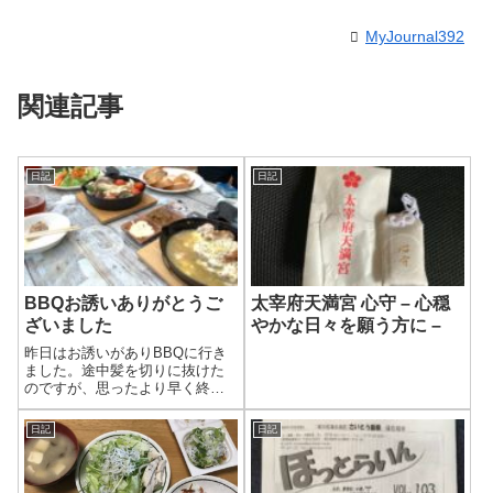
MyJournal392
関連記事
日記
日記
BBQお誘いありがとうご
太宰府天満宮 心守 – 心穏
ざいました
やかな日々を願う方に –
昨日はお誘いがありBBQに行き
ました。途中髪を切りに抜けた
のですが、思ったより早く終わ
ったので戻りました。
日記
日記