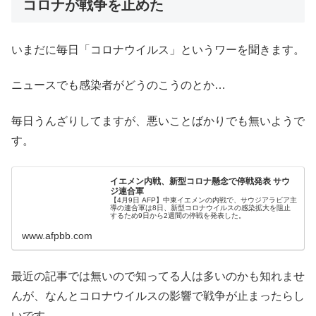
コロナが戦争を止めた
いまだに毎日「コロナウイルス」というワーを聞きます。
ニュースでも感染者がどうのこうのとか…
毎日うんざりしてますが、悪いことばかりでも無いようで
す。
イエメン内戦、新型コロナ懸念で停戦発表 サウ
ジ連合軍
【4月9日 AFP】中東イエメンの内戦で、サウジアラビア主
導の連合軍は8日、新型コロナウイルスの感染拡大を阻止
するため9日から2週間の停戦を発表した。
www.afpbb.com
最近の記事では無いので知ってる人は多いのかも知れませ
んが、なんとコロナウイルスの影響で戦争が止まったらし
いです。