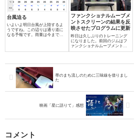
ファンクショナルムーブメ
台風迫る
ントスクリーンの結果を反
いよいよ明日台風が上陸するよ
映させたプログラムに更新
うですね。この辺りは通り道に
なる予報です。雨量は今まであ
昨日は久しぶりのトレーニング
まり気にしてなかったのです
になりました。前回のジムはフ
が、16〜19mmと予想されていま
ァンクショナルムーブメントス
す。家の裏が崩れかけているこ
クリーンという診断をしまし
ともあり、風より雨が心配で
た。今回はその結果を、今まで
す。
のプログラムに反映させ更新さ
れていました。
帯のまち流しのために三味線を借りまし
た
映画「星に語りて」感想
コメント