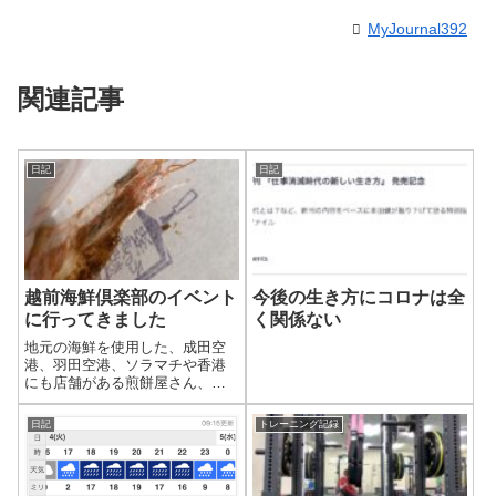
MyJournal392
関連記事
日記
日記
越前海鮮倶楽部のイベント
今後の生き方にコロナは全
に行ってきました
く関係ない
地元の海鮮を使用した、成田空
港、羽田空港、ソラマチや香港
にも店舗がある煎餅屋さん、越
前海鮮倶楽部のイベントに行っ
てきました。
日記
トレーニング記録