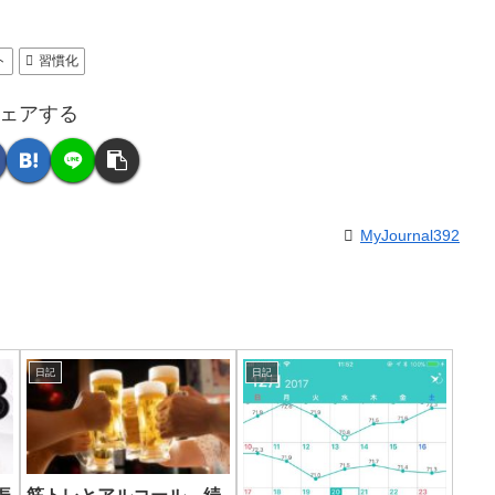
ト
習慣化
ェアする
MyJournal392
日記
日記