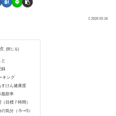
2020.03.16
次
こと
記録
ーキング
あすけん健康度
体脂肪率
間（目標７時間）
の気分（-5~+5）