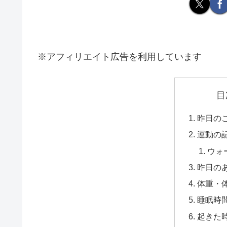
※アフィリエイト広告を利用しています
目
昨日の
運動の
ウォ
昨日の
体重・
睡眠時
起きた時