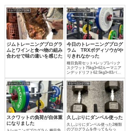
トレーニング記録
トレーニング記録
ジムトレーニングプログラ
今日のトレーニングプログ
ムとワインと食べ物の組み
ラム TRXボディソウがや
合わせで味の違いを感じた
りきれなかった
種目負荷セット×レップ1バック
スクワット75kg3×62ルーマニア
ンデッドリフト62.5kg3×83バー
ベルベンチプレス50kg3×64TRX
インバーテッドロウボディウエ
トレーニング記録
トレーニング記録
イト3×105ATRXボディソウボデ
ィウエイト2×105Bツイスティ
ン...
スクワットの負荷が自体重
久しぶりにダンベル使った
になりました
久しぶりにダンベル使った2種類
のプログラムを作ってもらっ
トレーニングプログラム 種目負