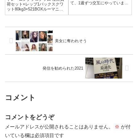
て、1週ずつ交互にやっていま
荷セット×レップ1バックスクワ
す。前回はプログラムが更新さ
ット80kg3×521BOXルーマニア
れて初回だったので、1つ目のプ
ンデッドリフト65kg3×53バーベ
ログラムでした。今回はもう一
ルベンチプレス55kg3×54TRXイ
つのプログラムでトレーニング
ンバーテッドロウボディウエイ
してきました。先週同様、初め
ト3×105Aアブローラーボディウ
ての種目が多く...
エイト...
美女に奪われそう
発信を勧められた2021
コメント
コメントをどうぞ
メールアドレスが公開されることはありません。
※
が付
いている欄は必須項目です