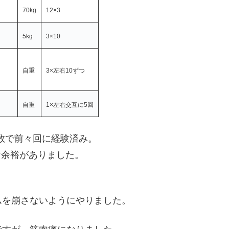
70kg
12×3
5kg
3×10
自重
3×左右10ずつ
自重
1×左右交互に5回
t数で前々回に経験済み。
け余裕がありました。
ムを崩さないようにやりました。