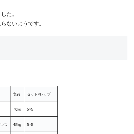
ました。
入らないようです。
負荷
セット×レップ
ト
70kg
5×5
プレス
45kg
5×5