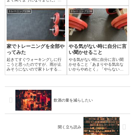
レーニングと同じと思ってまし
たが、実は明確な違いがありま
トレーニング記録
トレーニング記録
した。トレーニングとはアメリ
カでは「（軍隊の）訓練、（犬
の）調教、（懲罰の意味合いを
持った）鍛錬」と...
家でトレーニングを全部や
やる気がない時に自分に言
ってみた
い聞かせること
起きてすぐウォーキングしに行
やる気がない時に自分に言い聞
こうと思ったのですが、雨が止
かせること「あまりやる気出な
みそうにないので家トレするこ
いからやめとく」「やらないと
とにしました。ヨガマット使い
マズい」この2つを天秤にかけ
たいですし笑それでも始めるま
て、そこに「なぜやろうと思っ
でが時間かかってしまうのは、
たのか」をプラスします。「や
直したいと思っててもなかなか
らない未来」「やった未来」ど
直らないところです。下半身と
っちも未来につながります。望
上半身1種目ずつ...
んでる未来はどっ...
飲酒の量を減らしたい
聞く立ち読み