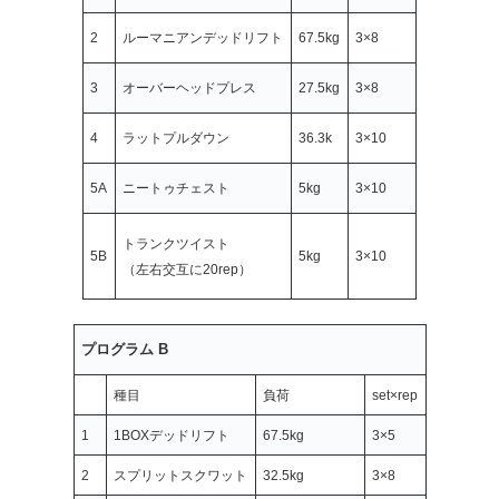
2
ルーマニアンデッドリフト
67.5kg
3×8
3
オーバーヘッドプレス
27.5kg
3×8
4
ラットプルダウン
36.3k
3×10
5A
ニートゥチェスト
5kg
3×10
トランクツイスト
5B
5kg
3×10
（左右交互に20rep）
プログラム B
種目
負荷
set×rep
1
1BOXデッドリフト
67.5kg
3×5
2
スプリットスクワット
32.5kg
3×8