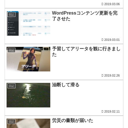
2019.03.06
WordPressコンテンツ更新を完
日記
了させた
2019.03.01
予習してアリータを観に行きまし
日記
た
2019.02.26
油断して滑る
日記
2019.02.11
労災の書類が届いた
日記