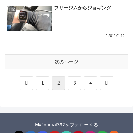
フリージムからジョギング
日記
2019.01.12
次のページ
前
次
1
2
3
4
へ
へ
MyJournal392をフォローする