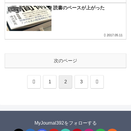
読書のペースが上がった
なんでも
2017.05.11
次のページ
前
次
1
2
3
へ
へ
MyJournal392をフォローする